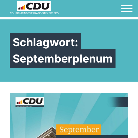
CDU GEMEINDEVERBAND STEYERBERG
Schlagwort:
Septemberplenum